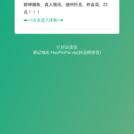
财神捕鱼、真人视讯、德州扑克、炸金花、21
点！！！
➡️<<点击进入体验>⬅️
© 好运连连
易记域名:HaoPinPai.vip(好品牌拼音)